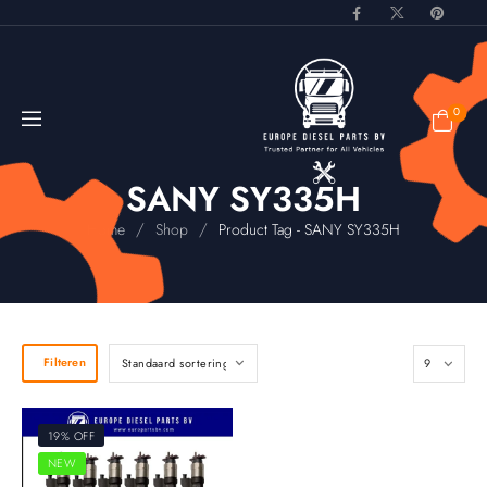
0
SANY SY335H
/
/
Home
Shop
Product Tag - SANY SY335H
Filteren
19% OFF
NEW