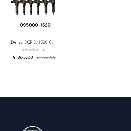
Denso DCRI301520 095000-1520 295050-1520 Case,New Holland 47858653 Isuzu 8-98243863-0 8-98243863-1 4HK1 6HK1 New Diesel Injector
(0)
€
365,00
€
450,00