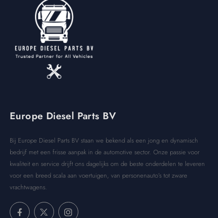
Europe Diesel Parts BV
Bij Europe Diesel Parts BV staan we bekend als een jong en dynamisch
bedrijf met een frisse aanpak in de automotive sector. Onze passie voor
kwaliteit en service drijft ons dagelijks om de beste onderdelen te leveren
voor een breed scala aan voertuigen, van personenauto’s tot zware
vrachtwagens.