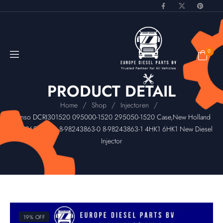
0
PRODUCT DETAIL
/
/
/
Home
Shop
Injectoren
Denso DCRI301520 095000-1520 295050-1520 Case,New Holland
47858653 Isuzu 8-98243863-0 8-98243863-1 4HK1 6HK1 New Diesel
Injector
19% OFF