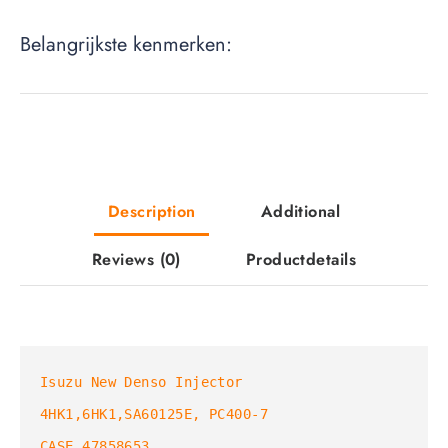
Belangrijkste kenmerken:
Description
Additional
Reviews
(0)
Productdetails
Isuzu New Denso Injector 

4HK1,6HK1,SA60125E, PC400-7

CASE 47858653
