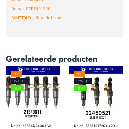
Denso DCRI301520

SUMITOMO, New Holland

Gerelateerde producten
HOT
HOT
16% OFF
32% OFF
NEW
NEW
Delphi BEBE4D24001 Volvo Trucks & Volvo Penta 21340611 7421340611 21371672 9021371672 20972225 7420972225 85000497 20584345 85003263 3801618 EUI Diesel Injector Euro 5
Delphi BEBE1R17201 42019396 Renault & Volvo Trucks 22459521 7422459521 22569104 7422569104 23771405 For D13 420/460HP F2 Pumping Injector Euro 6