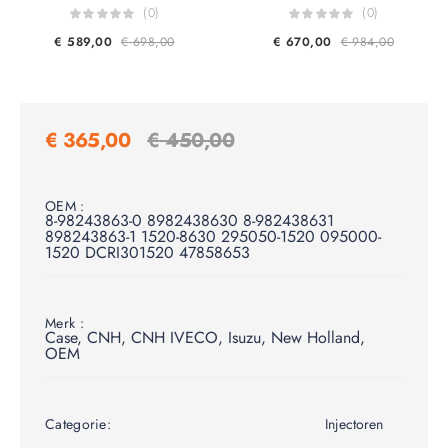
(0)
(0)
€
589,00
€
698,00
€
670,00
€
984,00
€
365,00
€
450,00
OEM :
8-98243863-0 8982438630 8-982438631
898243863-1 1520-8630 295050-1520 095000-
1520 DCRI301520 47858653
Merk :
Case
,
CNH
,
CNH IVECO
,
Isuzu
,
New Holland
,
OEM
Categorie:
Injectoren