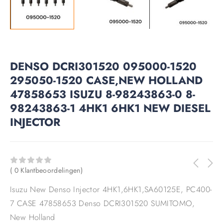
DENSO DCRI301520 095000-1520
295050-1520 CASE,NEW HOLLAND
47858653 ISUZU 8-98243863-0 8-
98243863-1 4HK1 6HK1 NEW DIESEL
INJECTOR
( 0 Klantbeoordelingen)
Isuzu New Denso Injector 4HK1,6HK1,SA60125E, PC400-
7 CASE 47858653 Denso DCRI301520 SUMITOMO,
New Holland