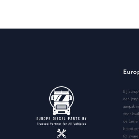
Europ
Bij Europ
een jong 
aanpak in
voor kwal
de beste
breed sca
tot zware