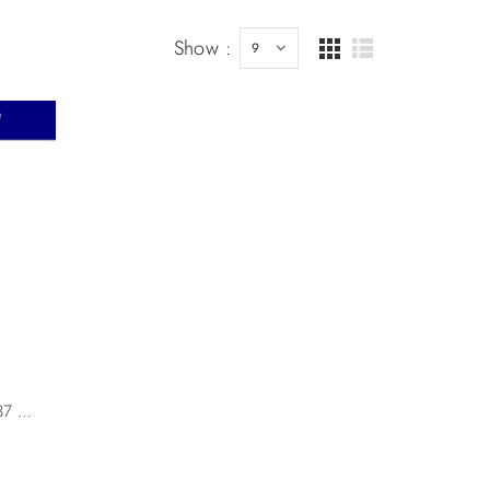
Show :
New Bosch Pump 0445020137 5258264 5258264-RX 1704596 BH1X9350AA 570107990104 For Cummins Daf CF65/LF45/55 Ford Tata