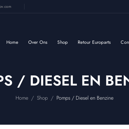
sbv.com
Home
Over Ons
Shop
Retour Europarts
Con
S / DIESEL EN BE
/
/
Home
Shop
Pomps / Diesel en Benzine