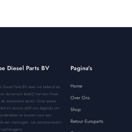
e Diesel Parts BV
Pagina's
Home
e Diesel Parts BV staan we bekend als
en dynamisch bedrijf met een frisse
Over Ons
 de automotive sector. Onze passie
iteit en service drijft ons dagelijks om
Shop
 onderdelen te leveren voor een
Retour Europarts
la aan voertuigen, van personenauto’s
 vrachtwagens.