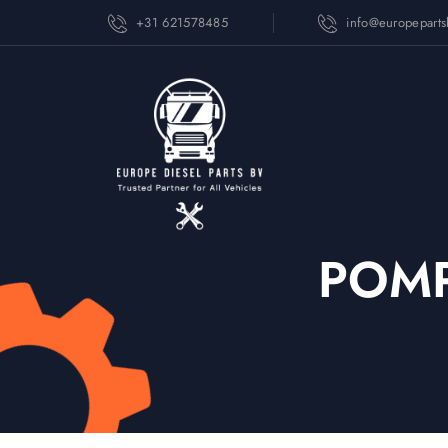
+31 621578485
info@europepart
POMP