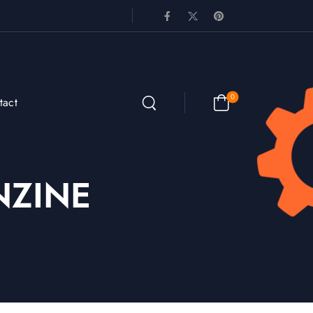
0
tact
NZINE