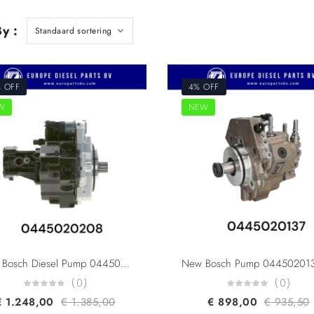
y :
 OFF
4% OFF
W
NEW
New Bosch Diesel Pump 0445020208 0445020075 0445020155 0445020051 07W130105 07W130105A 51111037739 51111037792 51111037812 For MAN TGE
(0)
(0)
€
1.248,00
€
1.385,00
€
898,00
€
935,50