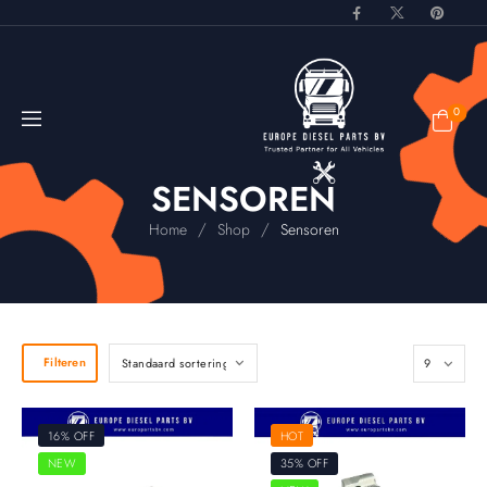
0
SENSOREN
/
/
Home
Shop
Sensoren
Filteren
16% OFF
HOT
NEW
35% OFF