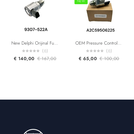
NEW
New Delphi Orijinal Fuel Rail Pressure Control Valve 9307-522A 9307522A 200BAR For Mercedes Benz C E Class
OEM Pressure Control Valve A2C59506225 X39-800-300-005Z X39800300005Z For Citroen C3 C4 C5 C8 1.4L Ford C-Max Focus Galaxy Mondeo S-Max Tourneo Connect Transit Connect 1.8L
(0)
(0)
€
140,00
€
167,00
€
65,00
€
100,00