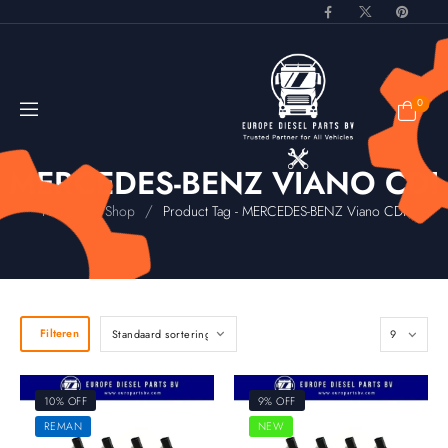
0
MERCEDES-BENZ VIANO CDI
/
/
Home
Shop
Product Tag - MERCEDES-BENZ Viano CDI
Filteren
10% OFF
9% OFF
REMAN
NEW