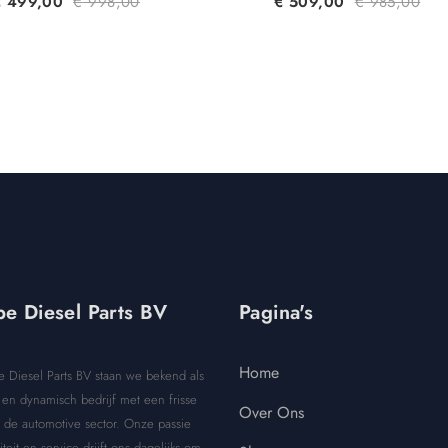
€
499,00
€
998,00
€
509,00
€
985,00
e Diesel Parts BV
Pagina's
Home
e Diesel Parts BV staan we bekend als
en dynamisch bedrijf met een frisse
Over Ons
 de automotive sector. Onze passie
iteit en service drijft ons dagelijks om