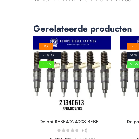
Gerelateerde producten
HOT
HOT
21% OFF
50% 
NEW
NEW
Delphi BEBE4D24003 BEBE4D16003 Volvo Trucks 21340613 7421340613 21371674 85003265 20584347 20972223 For D13A FM360/400/440 EUI Diesel Injector Euro 5
(0)