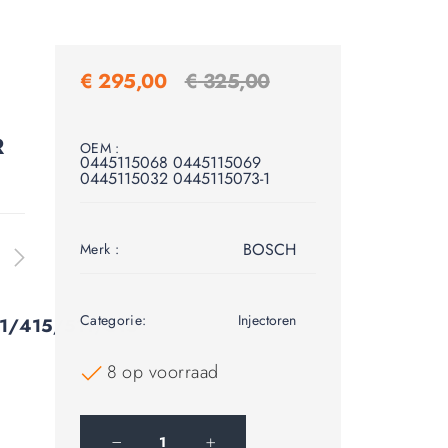
€
295,00
€
325,00
R
OEM :
0445115068 0445115069
0445115032 0445115073-1
BOSCH
Merk :
Categorie:
Injectoren
1/415/511/515
8 op voorraad