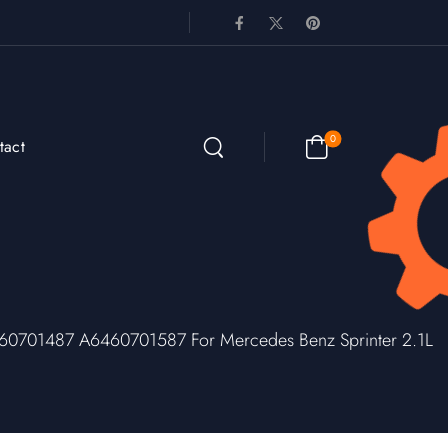
0
tact
0701487 A6460701587 For Mercedes Benz Sprinter 2.1L