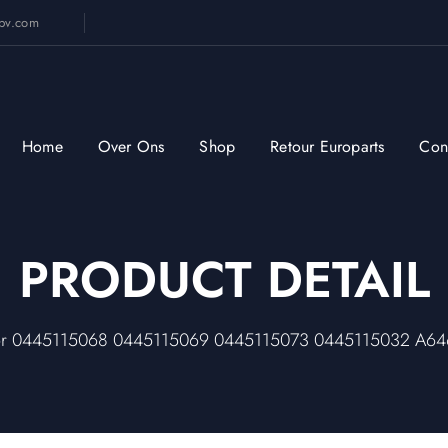
sbv.com
Home
Over Ons
Shop
Retour Europarts
Con
PRODUCT DETAIL
ctor 0445115068 0445115069 0445115073 0445115032 A646