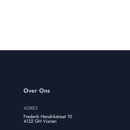
€
765,00
€
1.285,00
Over Ons
ADRES
Frederik Hendrikstraat 10
4132 GH Vianen