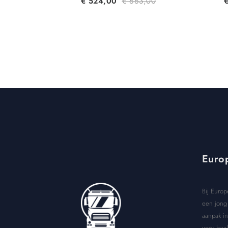
€
524,00
€
663,00
Europ
Bij Europ
een jong 
aanpak in
voor kwal