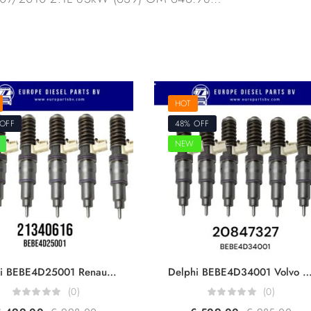
HOT
OFF
48% OFF
NEW
Delphi BEBE4D25001 Renault & Volvo Trucks 21340616 21098096 20198087 7421098096 7421340616 85003268 For DXi 13 FH460/500/520 EUI Diesel Injector Euro 5
Delphi BEBE4D34001 Volvo Trucks & Volvo Penta 20847327 20530081 23115915 3801403 For D12 D12D 465HP Engine EUI Diesel 
(0)
(0)