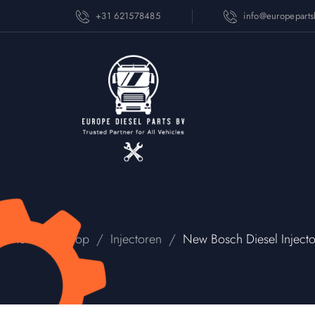
+31 621578485
info@europepart
/
/
/
Home
Shop
Injectoren
New Bosch Diesel Inje