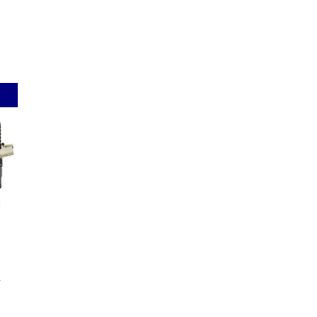
HOT
40% OFF
NEW
Injector Euro 5
Delphi BEBJ1F06101 BEBJ1F06001 Renault & Volvo Trucks 22282199 85013800 F2 Non-Pumping Smart Injector Euro 6
(0)