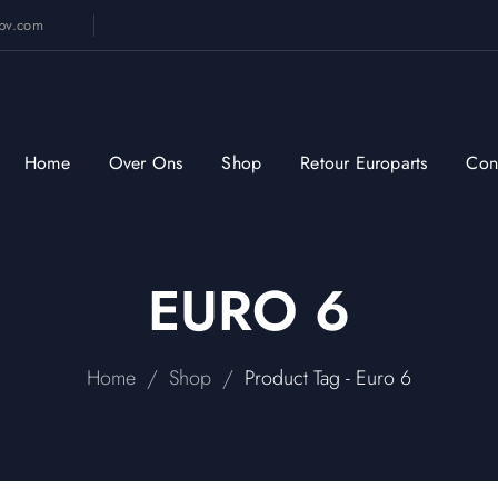
sbv.com
Home
Over Ons
Shop
Retour Europarts
Con
EURO 6
/
/
Home
Shop
Product Tag - Euro 6