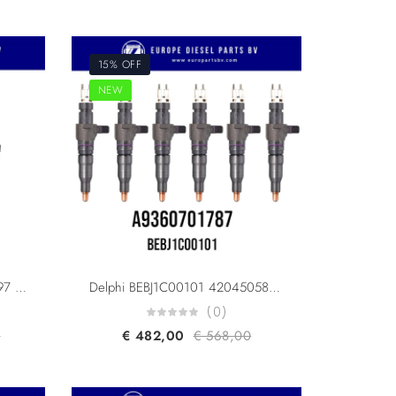
15% OFF
NEW
Delphi BEBE1R18201 42019397 Volvo Trucks 22378579 22726635 For D11/D13 Engine Pumping Injector Euro 6
Delphi BEBJ1C00101 42045058 Mercedes Benz A9360701787 A9360702987 FOR OM934 OM936 Engine Smart Injector Euro 6
(0)
0
€
482,00
€
568,00