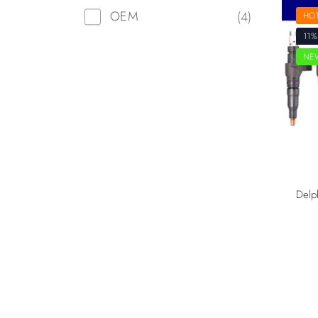
OEM
(4)
HO
11%
NE