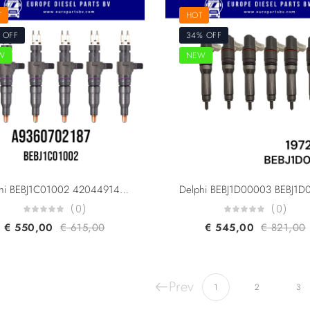
T
HOT
 OFF
34% OFF
W
NEW
Delphi BEBJ1C01002 42044914 Mercedes Benz Atego Actros Antos A9360702187 A9360702887 For OM934 OM936 Engine Smart Injector Euro 6
(0)
(0)
€
550,00
€
615,00
€
545,00
€
821,00
Prev
1
2
3