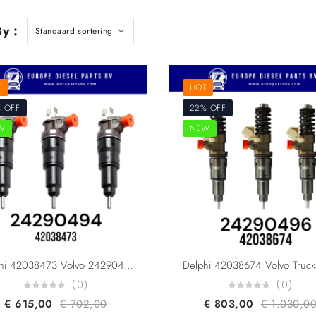
y :
T
HOT
 OFF
22% OFF
W
NEW
Delphi 42038473 Volvo 24290494 24309483 F3 Non-Pumping Smart Injector Euro 6,5
(0)
(0)
€
615,00
€
702,00
€
803,00
€
1.030,0