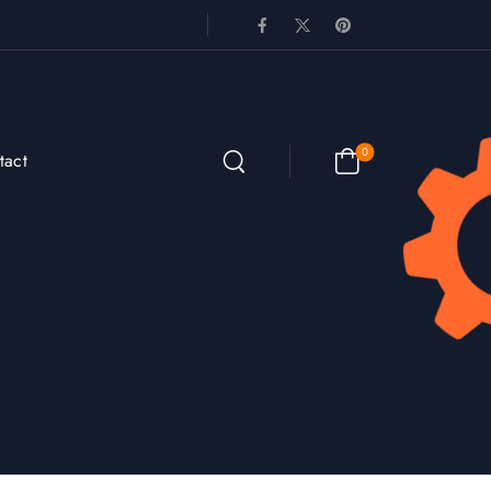
0
tact