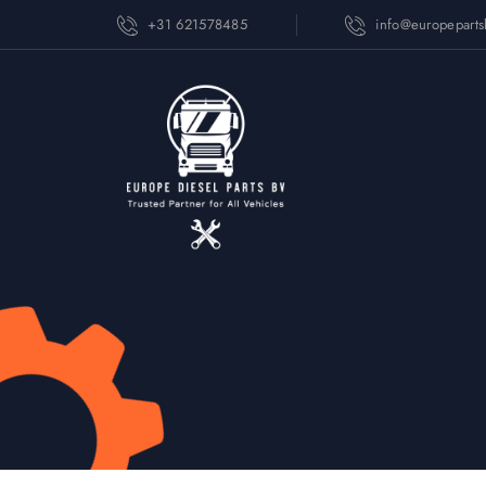
+31 621578485
info@europepart