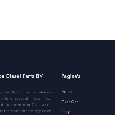
e Diesel Parts BV
Pagina's
Home
e Diesel Parts BV staan we bekend als
en dynamisch bedrijf met een frisse
Over Ons
 de automotive sector. Onze passie
iteit en service drijft ons dagelijks om
Shop