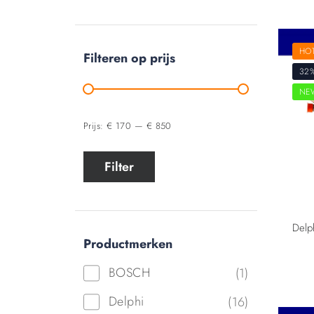
HO
Filteren op prijs
32
NE
Prijs:
€ 170
—
€ 850
Filter
Productmerken
BOSCH
(1)
Delphi
(16)