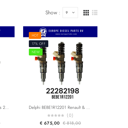
Show :
HOT
17% OFF
NEW
Delphi 42038674 Volvo Trucks 24290496 24309484 85030837 For FH5 D13K Engine Pumping Injector Euro 6,5
Delphi BEBE1R12201 Renault & Volvo Trucks 22282198 23785617 For D11K Engine F2 Pumping Injector Euro 6
(0)
0
€
675,00
€
818,00