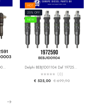
HOT
25% OFF
NEW
Delphi BEBJ1D00003 BEBJ1D00001 BEBJ1D00002 Daf Paccar 1972591 1925657 1952045 1871125 For MX11 MX13 Engine XF410 XF440 XF460 XF510 Smart Injector Euro 6
Delphi BEBJ1D01104 Daf 1972590 1925658 1952044 For MX11 440HP Engine F2P Smart Diesel Injector Euro 6
(0)
€
525,00
€
699,90