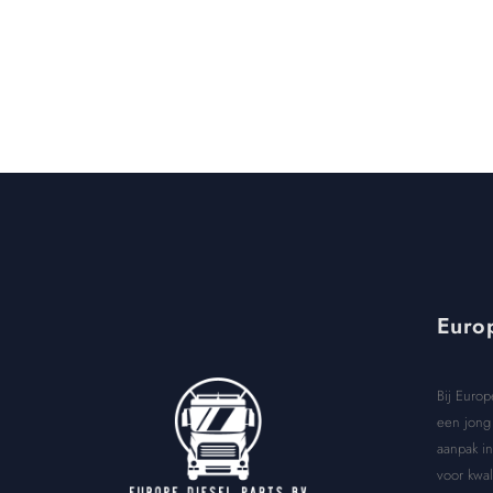
Europ
Bij Europ
een jong 
aanpak in
voor kwal