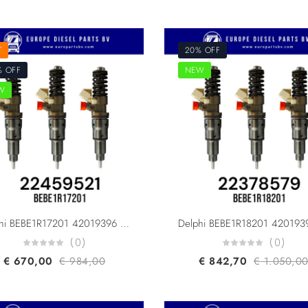
T
20% OFF
% OFF
NEW
W
Delphi BEBE1R17201 42019396 Renault & Volvo Trucks 22459521 7422459521 22569104 7422569104 23771405 For D13 420/460HP F2 Pumping Injector Euro 6
(0)
(0)
€
670,00
€
984,00
€
842,70
€
1.050,0