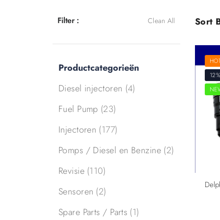
Filter :
Sort B
Clean All
HO
Productcategorieën
12%
Diesel injectoren
(4)
NE
Fuel Pump
(23)
Injectoren
(177)
Pomps / Diesel en Benzine
(2)
Revisie
(110)
Sensoren
(2)
Spare Parts / Parts
(1)