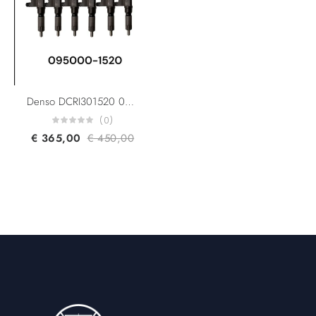
Denso DCRI301520 095000-1520 295050-1520 Case,New Holland 47858653 Isuzu 8-98243863-0 8-98243863-1 4HK1 6HK1 New Diesel Injector
(0)
€
365,00
€
450,00