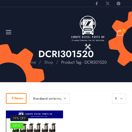
0
DCRI301520
/
/
Home
Shop
Product Tag - DCRI301520
Filteren
19% OFF
NEW