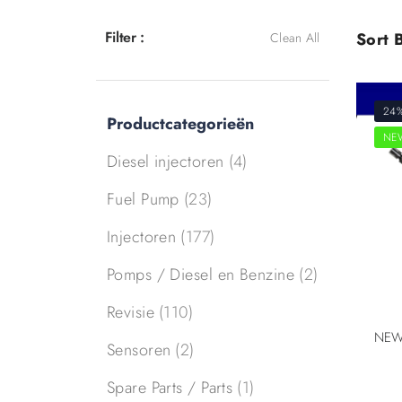
Filter :
Sort B
Clean All
24
Productcategorieën
NE
Diesel injectoren
(4)
Fuel Pump
(23)
Injectoren
(177)
Pomps / Diesel en Benzine
(2)
Revisie
(110)
Sensoren
(2)
Spare Parts / Parts
(1)