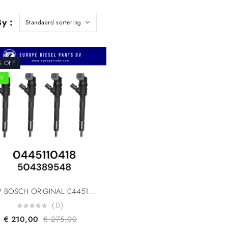
y :
% OFF
W
NEW BOSCH ORIGINAL 0445110418 0445110520 504389548 1609097280 5801483286 5801594342 For Fiat Ducato Iveco Daily Citroen Peugeot 2.3L Common Rail Fuel Injector
(0)
€
210,00
€
275,00