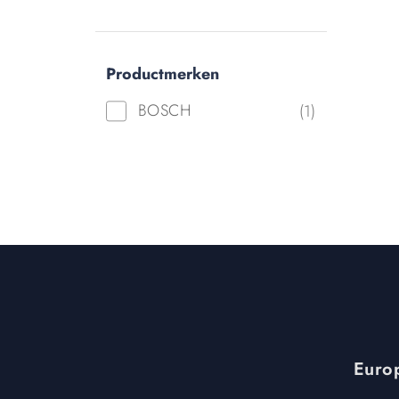
Productmerken
BOSCH
(1)
Europ