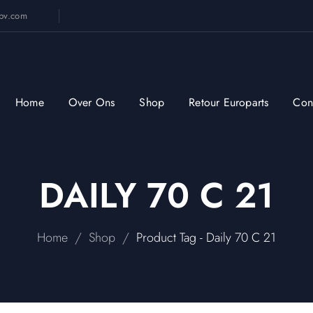
sbv.com
Home
Over Ons
Shop
Retour Europarts
Con
DAILY 70 C 21
/
/
Home
Shop
Product Tag - Daily 70 C 21