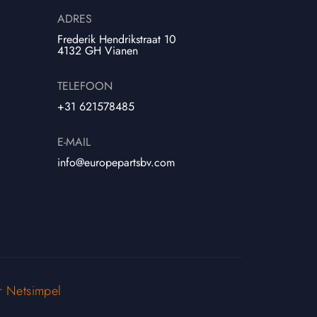
ADRES
Frederik Hendrikstraat 10
4132 GH Vianen
TELEFOON
+31 621578485
E-MAIL
info@europepartsbv.com
or
Netsimpel