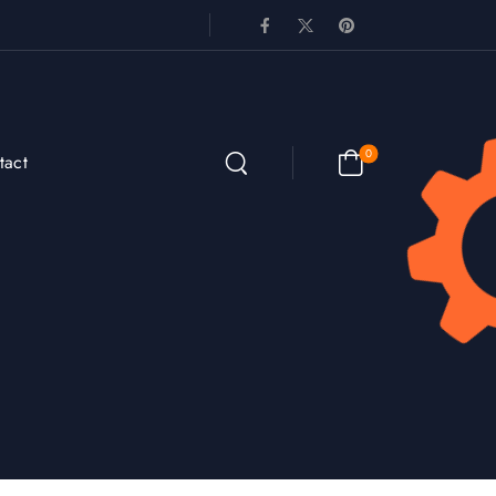
0
tact