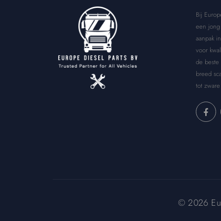
Bij Europ
een jong 
aanpak in
voor kwal
de beste
breed sca
tot zware
© 2026 Euro