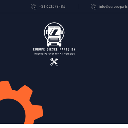
+31 621578485
info@europepart