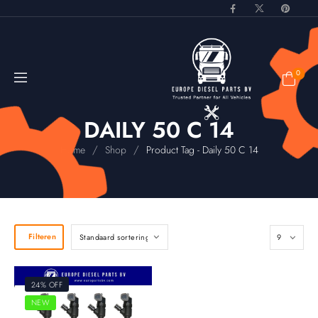
0
DAILY 50 C 14
/
/
Home
Shop
Product Tag - Daily 50 C 14
Filteren
24% OFF
NEW