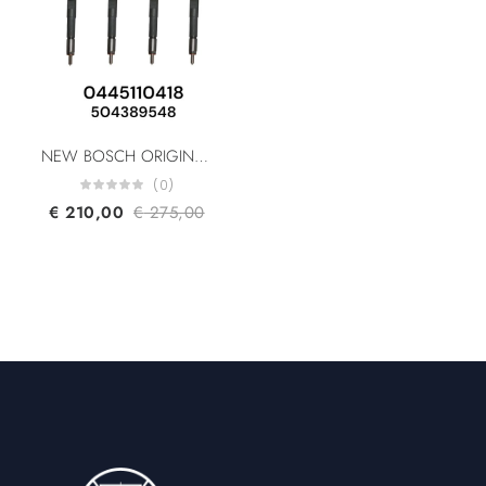
NEW BOSCH ORIGINAL 0445110418 0445110520 504389548 1609097280 5801483286 5801594342 For Fiat Ducato Iveco Daily Citroen Peugeot 2.3L Common Rail Fuel Injector
(0)
€
210,00
€
275,00