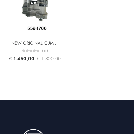
NEW ORIGINAL CUMMINS FUEL PUMPS 5594766 3973228 4954200 4902732 4921431 CCR1600 64745711170 INJECTION FUEL PUMP KOMATSU PC300-8 CUMMINS 6CT ISC 8.3L / ISL 8.9L
(0)
€
1.450,00
€
1.800,00