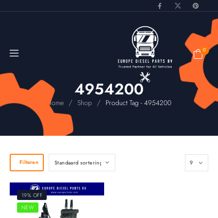
0
4954200
/
/
Home
Shop
Product Tag - 4954200
Filteren
19% OFF
NEW