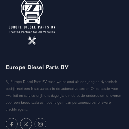
Europe Diesel Parts BV
Bij Europe Diesel Parts BV staan we bekend als een jong en dynamisch
bedrijf met een frisse aanpak in de automotive sector. Onze passie voor
kwaliteit en service drijft ons dagelijks om de beste onderdelen te leveren
voor een breed scala aan voertuigen, van personenauto’s tot zware
vrachtwagens.