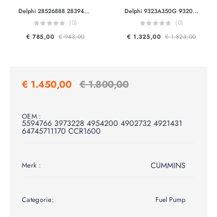
Delphi 28526888 28394200 Doosan Bobcat 400912-00219B 400912-00219A Common Rail Pumps
Delphi 9323A350G 9320A210G 9320A211G Caterpillar 248-2356 248-2357 236-8228 Perkins 2644H013 DP210/DP310 Original Diesel Fuel Injection Pump For PERKINS 1104C-44T Engine
(0)
(0)
€
785,00
€
943,00
€
1.325,00
€
1.823,00
€
1.450,00
€
1.800,00
OEM :
5594766 3973228 4954200 4902732 4921431
64745711170 CCR1600
CUMMINS
Merk :
Categorie:
Fuel Pump