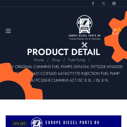
0
PRODUCT DETAIL
/
/
/
Home
Shop
Fuel Pump
NEW ORIGINAL CUMMINS FUEL PUMPS 5594766 3973228 4954200
4902732 4921431 CCR1600 64745711170 INJECTION FUEL PUMP
KOMATSU PC300-8 CUMMINS 6CT ISC 8.3L / ISL 8.9L
19% OFF