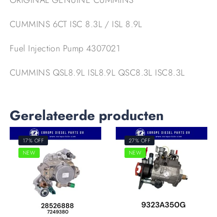
ORIGINAL GENUINE CUMMINS
CUMMINS 6CT ISC 8.3L / ISL 8.9L
Fuel Injection Pump 4307021
CUMMINS QSL8.9L ISL8.9L QSC8.3L ISC8.3L
Gerelateerde producten
17% OFF
27% OFF
NEW
NEW