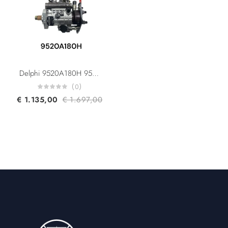
Delphi 9520A180H 9520A186H Caterpillar 465-6106 Perkins 2644C346 DP210/DP310 Original Diesel Fuel Injection Pump For Perkins 1104D-44TA Machine
(0)
€
1.135,00
€
1.697,00