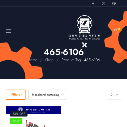
0
465-6106
/
/
Home
Shop
Product Tag - 465-6106
Filteren
33% OFF
NEW