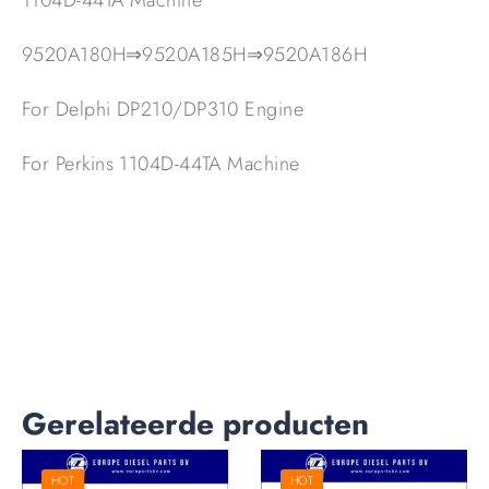
1104D-44TA Machine
9520A180H⇒9520A185H⇒9520A186H
For Delphi DP210/DP310 Engine
For Perkins 1104D-44TA Machine
Gerelateerde producten
HOT
HOT