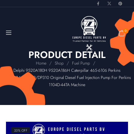
0
PRODUCT DETAIL
/
/
/
Home
Shop
Fuel Pump
Delphi 9520A180H 9520A186H Caterpillar 465-6106 Perkins
2644C346 DP210/DP310 Original Diesel Fuel Injection Pump For Perkins
1104D-44TA Machine
33% OFF