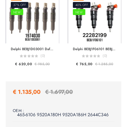
37% OFF
40% OFF
NEW
NEW
Delphi BEBJ1D03001 Daf 1974030 For MX11 MY17 370/440HP Engine F2P Smart Injector Euro 6
Delphi BEBJ1F06101 BEBJ1F06001 Renault & Volvo Trucks 22282199 85013800 F2 Non-Pumping Smart Injector Euro 6
(0)
(0)
€
620,00
€
985,00
€
765,00
€
1.285,00
€
1.135,00
€
1.697,00
OEM :
465-6106 9520A180H 9520A186H 2644C346