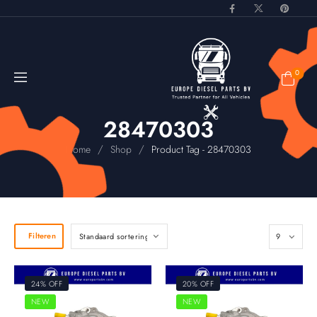
0
28470303
/
/
Home
Shop
Product Tag - 28470303
Filteren
24% OFF
20% OFF
NEW
NEW