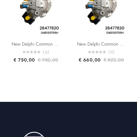
New Delphi Common Rail Pump 28477820 28470303 VW / AUDI 04B130755H Audi 1.6 TDi
New Delphi Common Rail Pump 28477820 28470303 VW / AUDI 04B130755H-F Audi 1.6 TDi
(0)
(0)
€
750,00
€
982,00
€
660,00
€
822,00