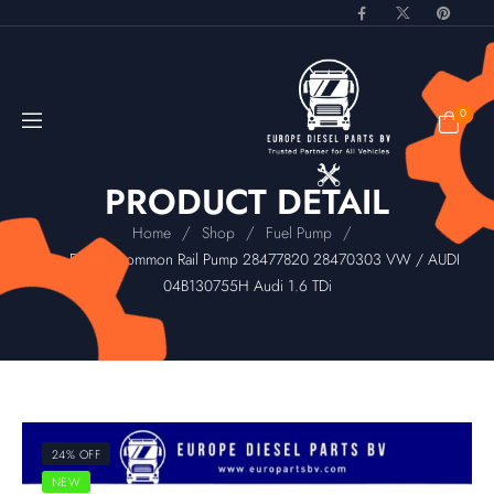
0
PRODUCT DETAIL
/
/
/
Home
Shop
Fuel Pump
New Delphi Common Rail Pump 28477820 28470303 VW / AUDI
04B130755H Audi 1.6 TDi
24% OFF
NEW