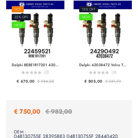
HOT
15% OFF
32% OFF
NEW
NEW
Delphi BEBE1R17201 42019396 Renault & Volvo Trucks 22459521 7422459521 22569104 7422569104 23771405 For D13 420/460HP F2 Pumping Injector Euro 6
Delphi 42038472 Volvo Trucks 24290492 24309482 For FH15 D13K Engine Pumping Injector Euro 6,5
(0)
(0)
€
670,00
€
984,00
€
805,00
€
951,99
€
750,00
€
982,00
OEM :
04B130755E 28395883 04B130755F 28440420