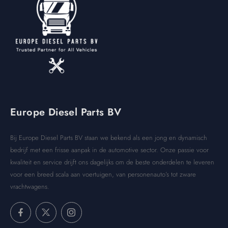
Europe Diesel Parts BV
Bij Europe Diesel Parts BV staan we bekend als een jong en dynamisch
bedrijf met een frisse aanpak in de automotive sector. Onze passie voor
kwaliteit en service drijft ons dagelijks om de beste onderdelen te leveren
voor een breed scala aan voertuigen, van personenauto’s tot zware
vrachtwagens.