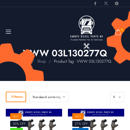
0
VWW 03L130277Q
/
/
Home
Shop
Product Tag - VWW 03L130277Q
Filteren
HOT
HOT
20% OFF
27% OFF