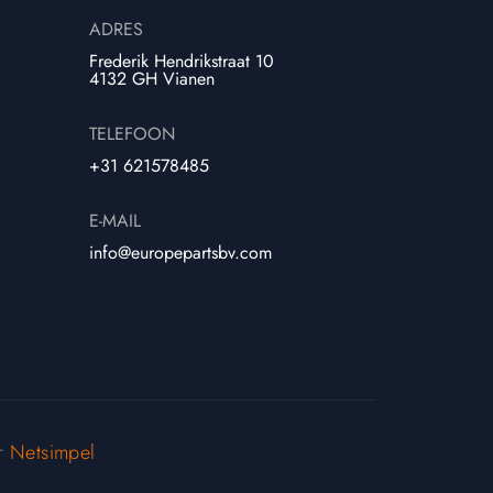
ADRES
Frederik Hendrikstraat 10
4132 GH Vianen
TELEFOON
+31 621578485
E-MAIL
info@europepartsbv.com
or
Netsimpel