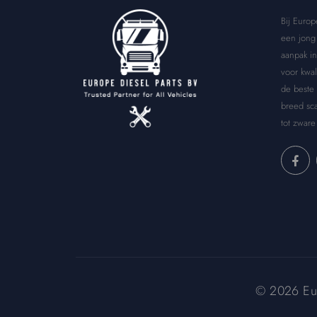
Bij Europ
een jong 
aanpak in
voor kwal
de beste
breed sca
tot zware
© 2026 Euro