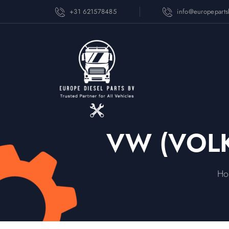
+31 621578485
info@europepart
VW (VOLK
Ho