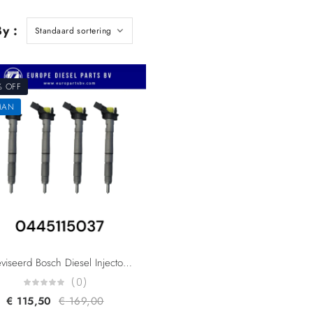
y :
% OFF
MAN
Gereviseerd Bosch Diesel Injector 0445115037 0445115036 0445115078 0445115024 059130277AB For Audi A4 A6 A8 Q7 VW Phaeton Touareg 3.0 TDI
(0)
€
115,50
€
169,00