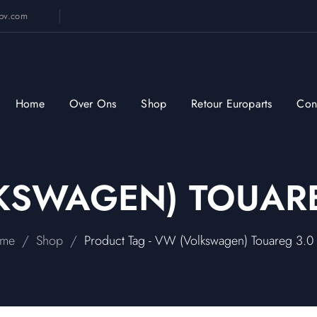
sbv.com
Home
Over Ons
Shop
Retour Europarts
Con
SWAGEN) TOUARE
/
/
me
Shop
Product Tag - VW (Volkswagen) Touareg 3.0 