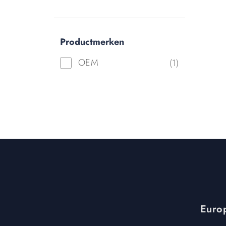
Productmerken
OEM
(1)
Europ