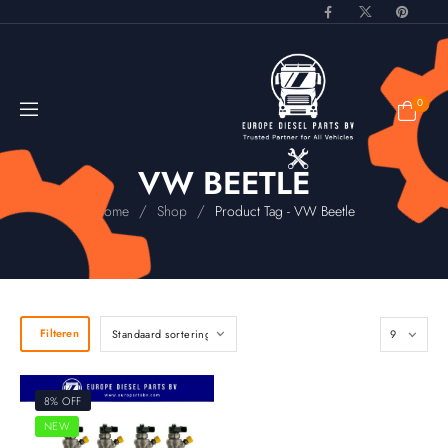
0
VW BEETLE
/
/
Home
Shop
Product Tag - VW Beetle
Filteren
8% OFF
NEW