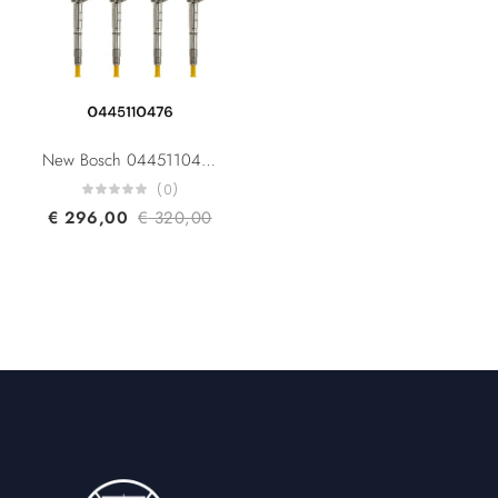
New Bosch 0445110476 0445110477 04L130277AJ 04L130277G Audi A3 A4 A5 A6 Q3 Q7 Seat Leon Altea Alhambra Skoda Octavia Yeti VW Golf Crafter Transporter Polo 2.0TDi
(0)
€
296,00
€
320,00