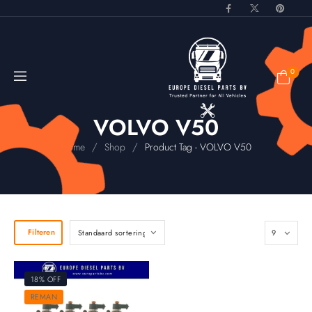
0
VOLVO V50
/
/
Home
Shop
Product Tag - VOLVO V50
Filteren
18% OFF
REMAN