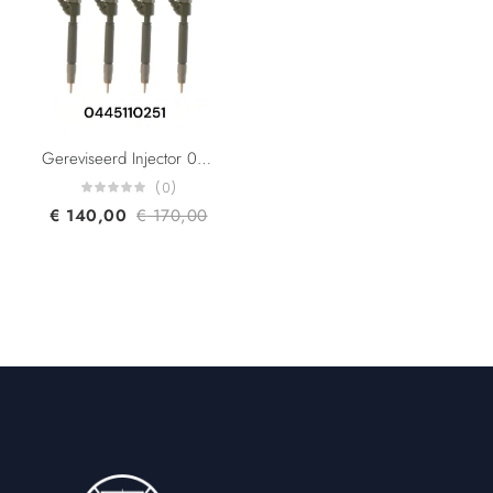
Gereviseerd Injector 0445110251 30637375 30731567 30750282 30750283 8603595 Volvo C30/C70/S40/S60/S80/V50/V70/XC70/XC90 2.4L D5 Engine
(0)
€
140,00
€
170,00