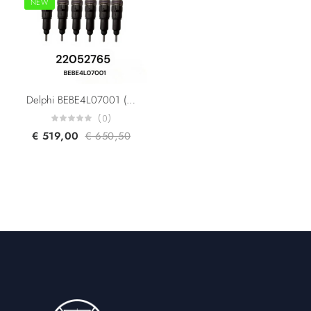
NEW
Delphi BEBE4L07001 (BEBE4G15001) Volvo Trucks 22052765 21164808 21424681 21467241 22340639 D13 MD13 FH420/460/500 Diesel Injector Euro 3
(0)
€
519,00
€
650,50