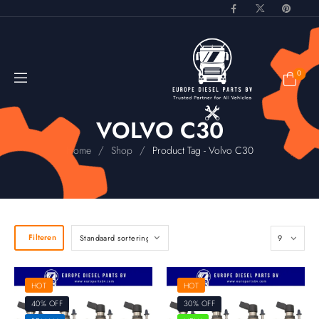
0
VOLVO C30
/
/
Home
Shop
Product Tag - Volvo C30
Filteren
HOT
HOT
40% OFF
30% OFF