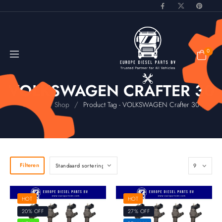
0
VOLKSWAGEN CRAFTER 30
/
/
Home
Shop
Product Tag - VOLKSWAGEN Crafter 30
Filteren
HOT
HOT
20% OFF
27% OFF