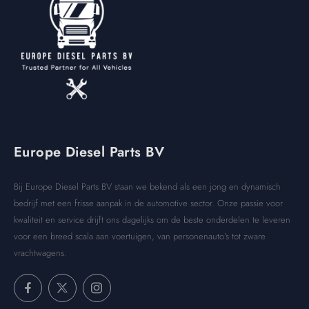
Europe Diesel Parts BV
Bij Europe Diesel Parts BV staan we bekend als een jong en dynamisch
bedrijf met een frisse aanpak in de automotive sector. Onze passie voor
kwaliteit en service drijft ons dagelijks om de beste onderdelen te leveren
voor een breed scala aan voertuigen, van personenauto’s tot zware
vrachtwagens.