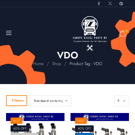
0
VDO
/
/
Home
Shop
Product Tag - VDO
Filteren
HOT
HOT
40% OFF
40% OFF