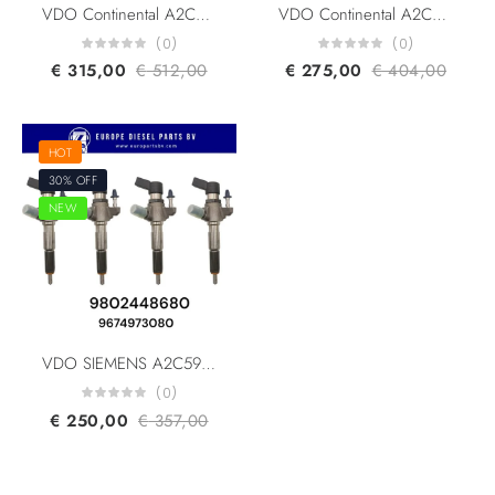
VDO Continental A2C59507596 H8201100113 Mercedes A6070700687 Renault Nissan Dacia166006212R 166006526R 1660000Q1W Diesel Injector
VDO Continental A2C59513484 H8200704191 8200903034 Renault Dacia Nissan 166008052R 1660000Q1F 166004305R 5WS40536 Diesel Injector
(0)
(0)
€
315,00
€
512,00
€
275,00
€
404,00
HOT
30% OFF
NEW
VDO SIEMENS A2C59513556 Peugeot Ford Citroen PSA 9802448680 9674973080 5WS40677 AV6Q-9F593-AA Diesel CR Injector
(0)
€
250,00
€
357,00