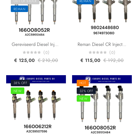
OUT OF STOCK
REMAN
REMAN
Gereviseerd Diesel Injector VDO Continental A2C59513484 H8200704191 8200903034 166008052R 1660000Q1F 166004305R 5WS40536 For Renault Dacia Nissan 1.5DCI K9K
Reman Diesel CR Injector VDO SIEMENS A2C59513556 Peugeot Ford Citroen PSA 9802448680 9674973080 5WS40677 AV6Q-9F593-AA
(0)
(0)
€
125,00
€
210,00
€
115,00
€
192,00
38% OFF
HOT
NEW
32% OFF
NEW