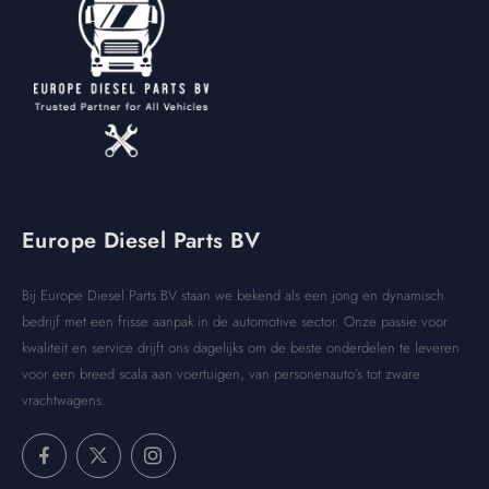
Europe Diesel Parts BV
Bij Europe Diesel Parts BV staan we bekend als een jong en dynamisch
bedrijf met een frisse aanpak in de automotive sector. Onze passie voor
kwaliteit en service drijft ons dagelijks om de beste onderdelen te leveren
voor een breed scala aan voertuigen, van personenauto’s tot zware
vrachtwagens.