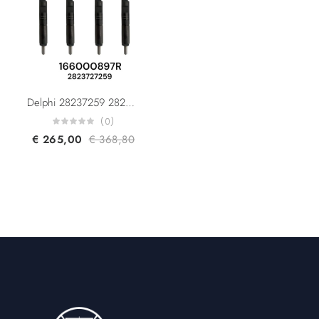
Delphi 28237259 28232234 R05601D Renault Dacia Nissan 166000897R 166007866R 8200794299 Diesel CR Injector K9K 1,5 dCi
(0)
€
265,00
€
368,80