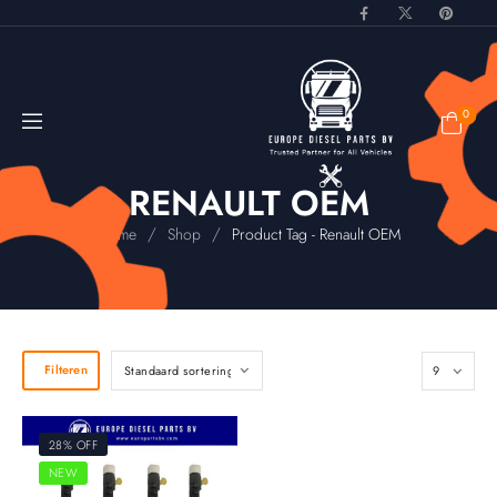
0
RENAULT OEM
/
/
Home
Shop
Product Tag - Renault OEM
Filteren
28% OFF
NEW