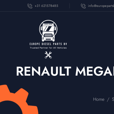
+31 621578485
info@europepart
RENAULT MEGA
/
Home