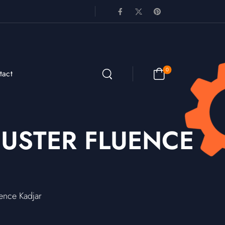
0
tact
USTER FLUENCE
ence Kadjar