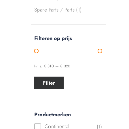
Spare Parts / Parts
(1)
Filteren op prijs
Prijs:
€ 310
—
€ 320
Filter
Productmerken
Continental
(1)