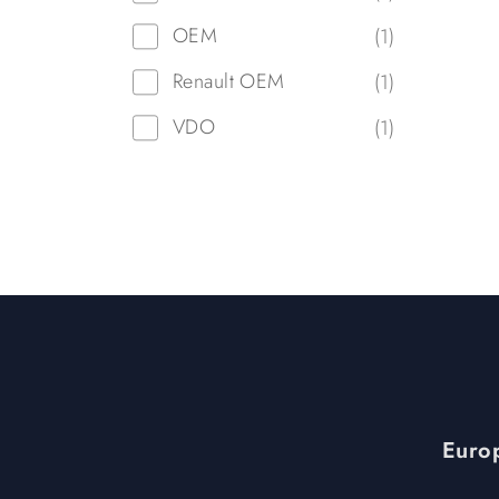
OEM
(1)
Renault OEM
(1)
VDO
(1)
Europ