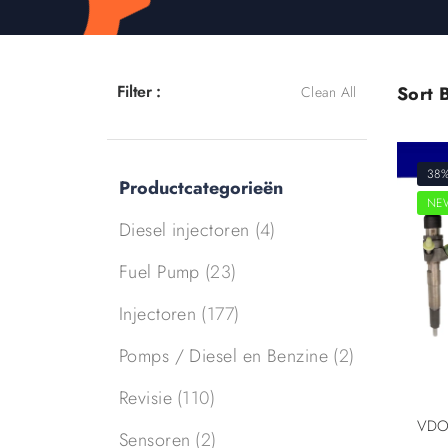
Filter :
Sort B
Clean All
38
Productcategorieën
NE
Diesel injectoren
(4)
Fuel Pump
(23)
Injectoren
(177)
Pomps / Diesel en Benzine
(2)
Revisie
(110)
Sensoren
(2)