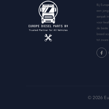
Bij Europ
een jong 
aanpak in
voor kwal
de beste
breed sca
tot zware
© 2026 Euro