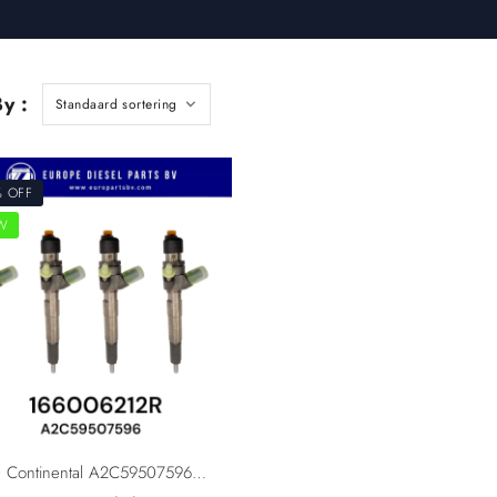
y :
% OFF
W
VDO Continental A2C59507596 H8201100113 Mercedes A6070700687 Renault Nissan Dacia166006212R 166006526R 1660000Q1W Diesel Injector