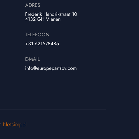
ADRES
Frederik Hendrikstraat 10
4132 GH Vianen
TELEFOON
+31 621578485
E-MAIL
info@europepartsbv.com
or
Netsimpel