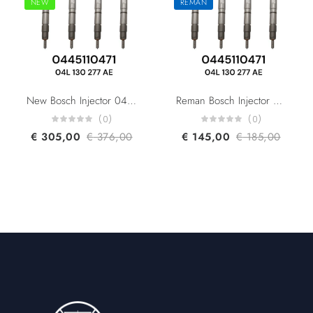
NEW
REMAN
New Bosch Injector 0445110471 0445110470 04L130277AE 04L130277K 04L130277C For Audi A3/A4/A5/A6/Q3/Q5 Seat Skoda VW 2.0L Common Rail Fuel Diesel Injector
Reman Bosch Injector 0445110471 0445110470 04L130277AE 04L130277K 04L130277C For Audi A3/A4/A5/A6/Q3/Q5 Seat Skoda VW 2.0L
(0)
(0)
€
305,00
€
376,00
€
145,00
€
185,00