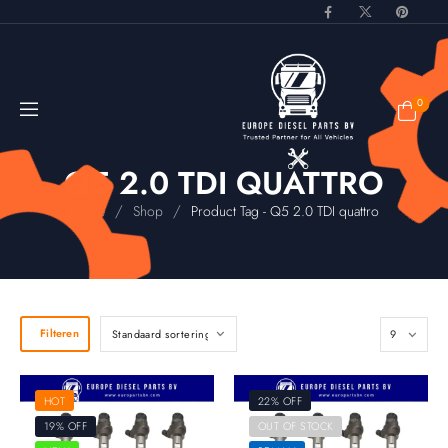
0
Q5 2.0 TDI QUATTRO
/
/
Home
Shop
Product Tag - Q5 2.0 TDI quattro
Filteren
HOT
22% OFF
19% OFF
OUT OF STOCK