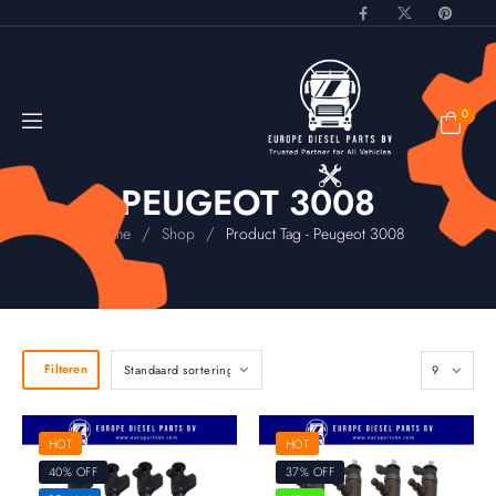
0
PEUGEOT 3008
/
/
Home
Shop
Product Tag - Peugeot 3008
Filteren
HOT
HOT
40% OFF
37% OFF