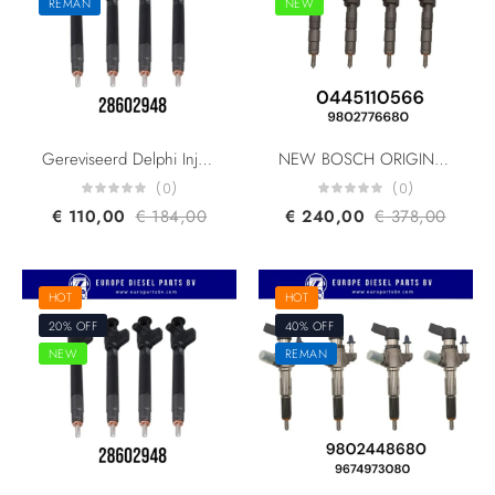
REMAN
NEW
Gereviseerd Delphi Injector 28602948 28319895 28388960 Ford Peugeot Citroen 9674984080 DS7Q-9F593-BB 2.0 HDi HDR360
NEW BOSCH ORIGINAL INJECTOR 0445110566 0445110565 PEUGEOT(PSA) CITROEN DS CITROEN 9802776680 CIT9802776680 DS9802776680 CR INJECTOR 1.6L DÄ°ESEL
(0)
(0)
€
110,00
€
184,00
€
240,00
€
378,00
HOT
HOT
20% OFF
40% OFF
NEW
REMAN