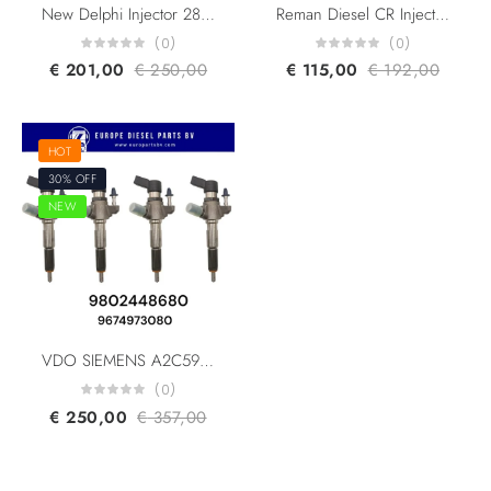
New Delphi Injector 28602948 28319895 28388960 Ford Peugeot Citroen 9674984080 DS7Q-9F593-BB 2.0 HDi HDR360
Reman Diesel CR Injector VDO SIEMENS A2C59513556 Peugeot Ford Citroen PSA 9802448680 9674973080 5WS40677 AV6Q-9F593-AA
(0)
(0)
€
201,00
€
250,00
€
115,00
€
192,00
HOT
30% OFF
NEW
VDO SIEMENS A2C59513556 Peugeot Ford Citroen PSA 9802448680 9674973080 5WS40677 AV6Q-9F593-AA Diesel CR Injector
(0)
€
250,00
€
357,00