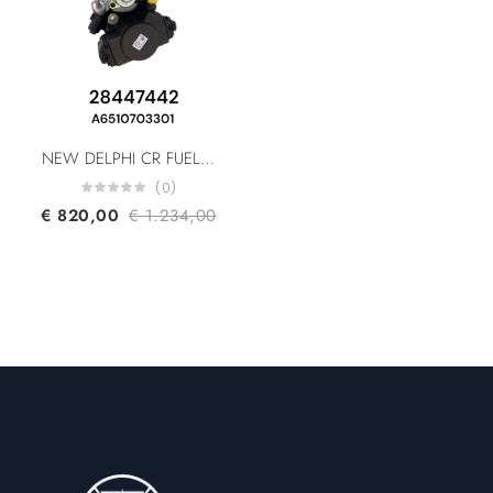
NEW DELPHI CR FUEL PUMP 28447442 28421121 Mercedes Benz A6510703301 A6510703101 HRP718 2.2CDI OM651 BlueTEC 4MATIC
(0)
€
820,00
€
1.234,00