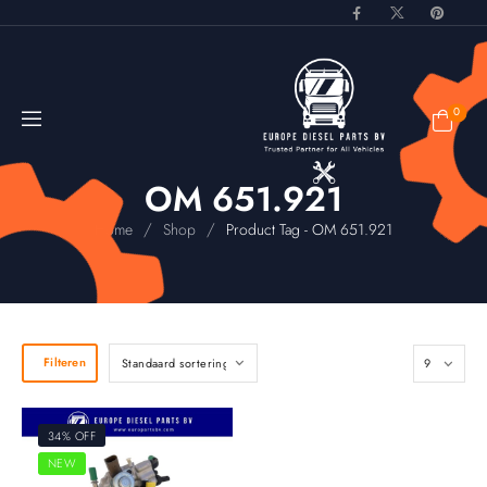
0
OM 651.921
/
/
Home
Shop
Product Tag - OM 651.921
Filteren
34% OFF
NEW