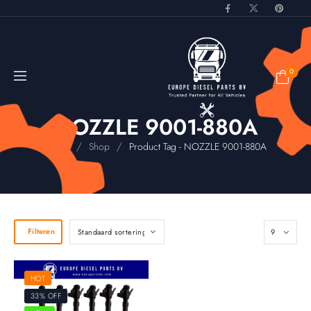
0
NOZZLE 9001-880A
/
/
Home
Shop
Product Tag - NOZZLE 9001-880A
Filteren
HOT
33% OFF