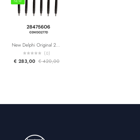
NEW
New Delphi Original 28475606 28565339 28654965 VW 03N130277D 03N130277J 03N130277M Diesel CR Injector
(0)
€
283,00
€
420,00