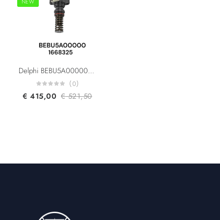
NEW
Delphi BEBU5A00000 Daf 1668325 1625753 2135456 1733111 Fits for MX11 MX13 Engine Fits for CF410 CF440 CF460 CF510 XF410 XF440 XF460 XF510 Truck FUEL INJECTION PUMP EURO4/5
(0)
€
415,00
€
521,50