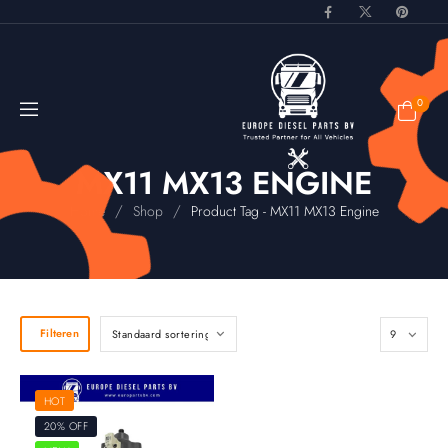
0
MX11 MX13 ENGINE
/
/
Home
Shop
Product Tag - MX11 MX13 Engine
Filteren
HOT
20% OFF