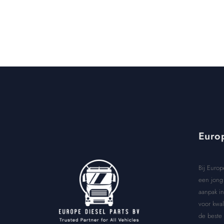
Europ
Bij Europ
een jong 
aanpak in
voor kwal
de beste