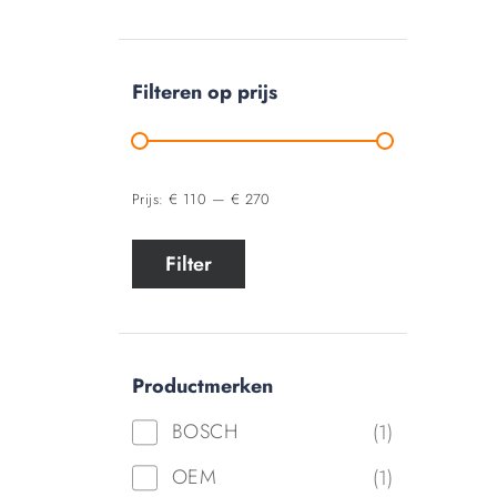
Filteren op prijs
Prijs:
€ 110
—
€ 270
Filter
Productmerken
BOSCH
(1)
OEM
(1)