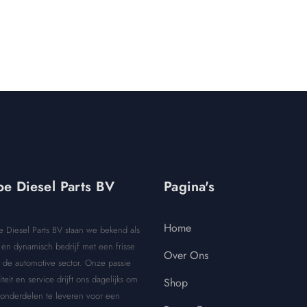
e Diesel Parts BV
Pagina's
Home
e Diesel Parts BV staan we bekend als
en dynamisch bedrijf met een frisse
Over Ons
 de automotive sector. Onze passie
iteit en service drijft ons dagelijks om
Shop
 onderdelen te leveren voor een