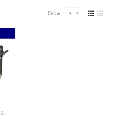
Show :
NEW BOSCH ORIGINAL 0445110300 55196442 55221023 95517512 For Alfa Romeo Fiat General Motors Lancia Opel 1.6 Multijet Diesel Fuel Injector