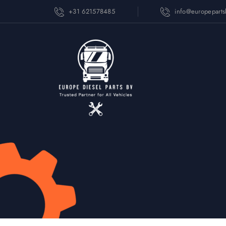
+31 621578485
info@europepart