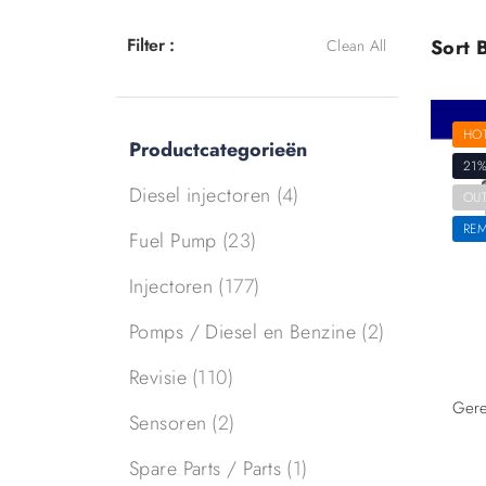
Filter :
Sort B
Clean All
HO
Productcategorieën
21%
Diesel injectoren
(4)
OUT
RE
Fuel Pump
(23)
Injectoren
(177)
Pomps / Diesel en Benzine
(2)
Revisie
(110)
Sensoren
(2)
Spare Parts / Parts
(1)