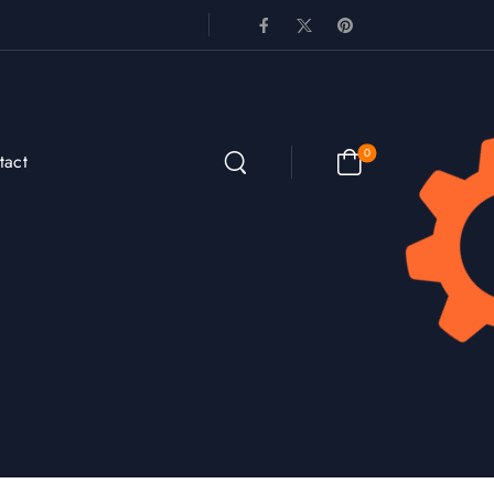
0
tact