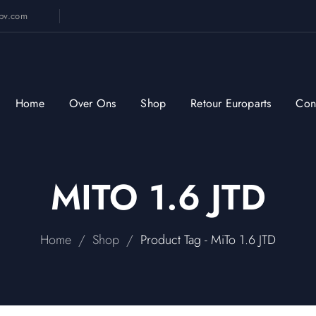
sbv.com
Home
Over Ons
Shop
Retour Europarts
Con
MITO 1.6 JTD
/
/
Home
Shop
Product Tag - MiTo 1.6 JTD