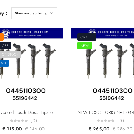
y :
T
8% OFF
 OFF
NEW
 OF STOCK
MAN
Gereviseerd Bosch Diesel Injector 0445110300 55196442 55221023 95517512 For Alfa Romeo Fiat General Motors Lancia Opel 1.6 Multijet Diesel Fuel Injector
(0)
(0)
€
115,00
€
146,00
€
265,00
€
286,70