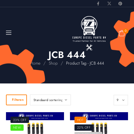
0
JCB 444
/
/
Home
Shop
Product Tag - JCB 444
Filteren
23% OFF
HOT
NEW
22% OFF