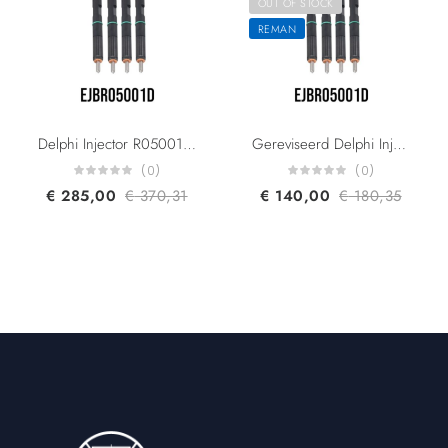
OUT OF STOCK
REMAN
Delphi Injector R05001D 32006623 230-06623 For JCB 444/412S/416HT Engine 4.4 L
Gereviseerd Delphi Injector R05001D 32006623 230-06623 For JCB 444/412S/416HT Engine 4.4 L
(0)
(0)
€
285,00
€
370,31
€
140,00
€
180,35