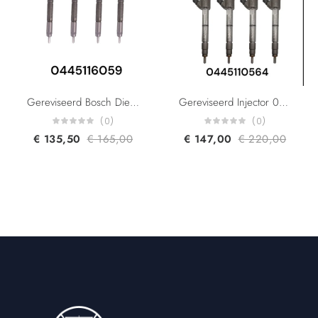
Gereviseerd Bosch Diesel Injector 0445116059 0445116019 580540211 504341488 1609848980 For Citroen Fiat Iveco Peugeot 3.00L Euro 5
Gereviseerd Injector 0445110564 5801644454 for IVECO 30S 35C 35S 40C 50C 55S 60C 65C 70C 3.0L
(0)
(0)
€
135,50
€
165,00
€
147,00
€
220,00