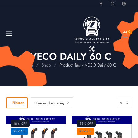
0
IVECO DAILY 60 C
/
/
Home
Shop
Product Tag - IVECO Daily 60 C
Filteren
18% OFF
33% OFF
REMAN
REMAN