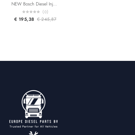
NEW Bosch Diesel Injector 0445116059 0445116019 580540211 504341488 1609848980 For Citroen Fiat Iveco Peugeot 3.00L Euro 5
(0)
€
195,38
€
245,87