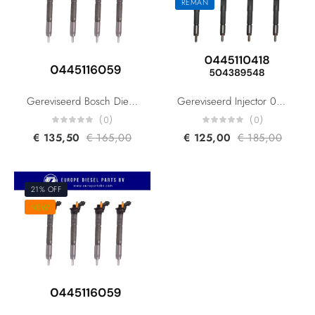
REMAN
Gereviseerd Bosch Diesel Injector 0445116059 0445116019 580540211 504341488 1609848980 For Citroen Fiat Iveco Peugeot 3.00L Euro 5
Gereviseerd Injector 0445110520 0445110418 1609097280 504389548 5801483286 5801594342 K5801594342 For Fiat Ducato Iveco Daily Citroen Lancia Peugeot 2.3L-3.0L
(0)
(0)
€
135,50
€
165,00
€
125,00
€
185,00
21% OFF
NEW