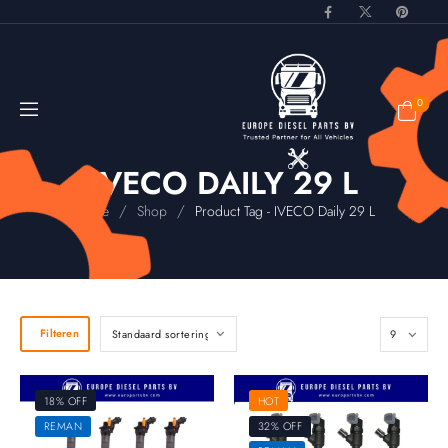
0
IVECO DAILY 29 L
/
/
Home
Shop
Product Tag - IVECO Daily 29 L
Filteren
18% OFF
HOT
REMAN
32% OFF