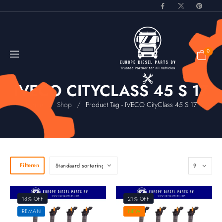
0
IVECO CITYCLASS 45 S 17
/
/
Home
Shop
Product Tag - IVECO CityClass 45 S 17
Filteren
18% OFF
21% OFF
REMAN
NEW