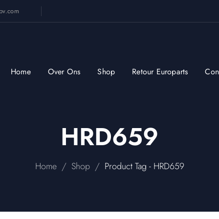
sbv.com
Home
Over Ons
Shop
Retour Europarts
Con
HRD659
/
/
Home
Shop
Product Tag - HRD659