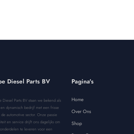
e Diesel Parts BV
Pagina's
Home
e Diesel Parts BV staan we bekend als
en dynamisch bedrijf met een frisse
Over Ons
 de automotive sector. Onze passie
iteit en service drijft ons dagelijks om
Shop
 onderdelen te leveren voor een