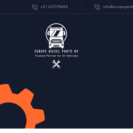
+31 621578485
info@europepart