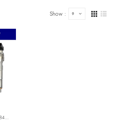
Show :
VDO Continental A2C59513484 H8200704191 8200903034 Renault Dacia Nissan 166008052R 1660000Q1F 166004305R 5WS40536 Diesel Injector