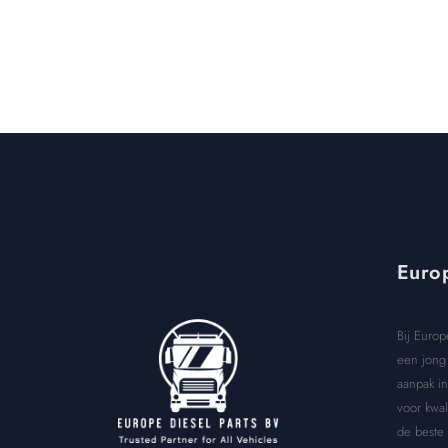
Europ
Bij Europ
een jong 
aanpak in
voor kwal
de beste