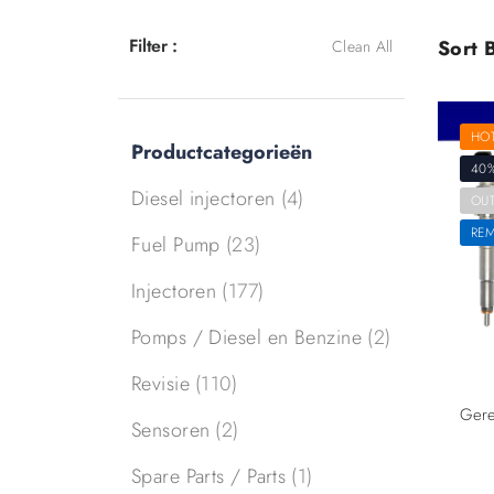
Filter :
Sort B
Clean All
HO
Productcategorieën
40
Diesel injectoren
(4)
OUT
RE
Fuel Pump
(23)
Injectoren
(177)
Pomps / Diesel en Benzine
(2)
Revisie
(110)
Sensoren
(2)
Spare Parts / Parts
(1)