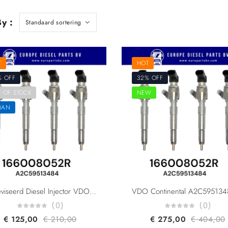
y :
T
HOT
% OFF
32% OFF
 OF STOCK
NEW
MAN
Gereviseerd Diesel Injector VDO Continental A2C59513484 H8200704191 8200903034 166008052R 1660000Q1F 166004305R 5WS40536 For Renault Dacia Nissan 1.5DCI K9K
(0)
(0)
€
125,00
€
210,00
€
275,00
€
404,00