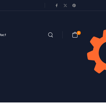
0
tact