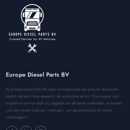
Europe Diesel Parts BV
Bij Europe Diesel Parts BV staan we bekend als een jong en dynamisch
bedrijf met een frisse aanpak in de automotive sector. Onze passie voor
kwaliteit en service drijft ons dagelijks om de beste onderdelen te leveren
voor een breed scala aan voertuigen, van personenauto’s tot zware
vrachtwagens.