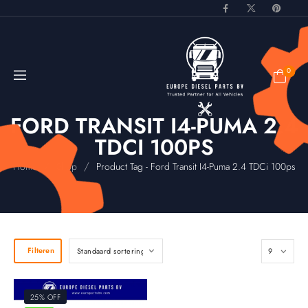
0
FORD TRANSIT I4-PUMA 2.4
TDCI 100PS
/
/
Home
Shop
Product Tag - Ford Transit I4-Puma 2.4 TDCi 100ps
Filteren
25% OFF