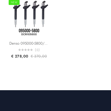
NEW
Denso 095000-5800/5801 Ford Transit 6C1Q-9K546-AC DCRI105800 DCRI105801 2.2 TDCi
(0)
€
278,00
€
370,00