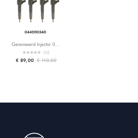
Gereviseerd Injector 0445110739 0445110340 AV2Q9F593BA AV6Q9F593BA 1980S5 9687069280 Citroen Berlingo Jumpy C-Elysee C3 C4 1.6 Fiat Scudo multijet 1.6 Ford C-Max Fiesta V Fiesta VI 1.6 Peugeot Expert Partner 207 307 1.6TDi
(0)
€
89,00
€
110,00