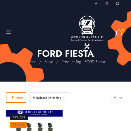
0
FORD FIESTA
/
/
Home
Shop
Product Tag - FORD Fiesta
Filteren
19% OFF
REMAN