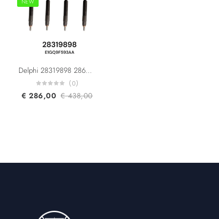
NEW
Delphi 28319898 28602949 Ford Edge S-Max Galaxy Mondeo EF1GQ-9F593-AA EG1Q-9F593-AB DS7Q-9F593-BA Diesel CR Injector 2.0 TDCi
(0)
€
286,00
€
438,00