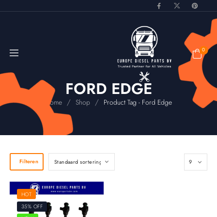
0
FORD EDGE
/
/
Home
Shop
Product Tag - Ford Edge
Filteren
HOT
35% OFF