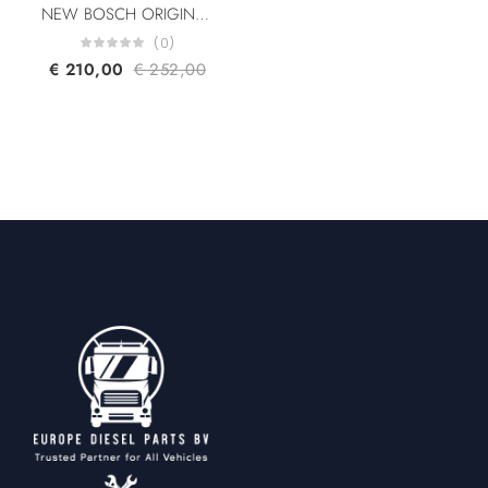
NEW BOSCH ORIGINAL 0445110351 552198861723813 BS51-9F593-AA 95517513 1980 EQ Fiat Ford Alfa Romeo Lancia Suzuki Opel CR Diesel Injector 1.3L
(0)
€
210,00
€
252,00