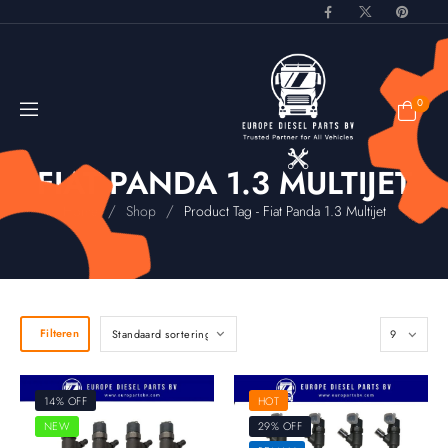
0
FIAT PANDA 1.3 MULTIJET
/
/
Home
Shop
Product Tag - Fiat Panda 1.3 Multijet
Filteren
14% OFF
HOT
NEW
29% OFF