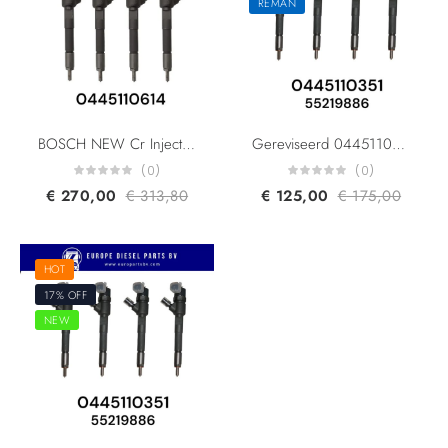
REMAN
BOSCH NEW Cr Injector 0445110614 1616320580 54800156 55255406 for Fiat Doblo Panda Fiorino Lancia Ypsilon Alfa Romeo Mito 1.3L
Gereviseerd 0445110351 55219886 1723813 BS51-9F593-AA 95517513 For Fiat Lancia Alfa Romeo Ford Opel Suzuki Vauxhall 1.3L
(0)
(0)
€
270,00
€
313,80
€
125,00
€
175,00
HOT
17% OFF
NEW