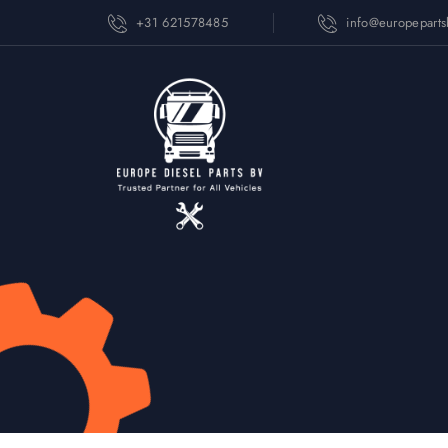
+31 621578485
info@europepart