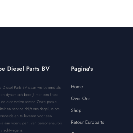
e Diesel Parts BV
Pagina's
Home
e Diesel Parts BV staan we bekend als
en dynamisch bedrijf met een frisse
Over Ons
 de automotive sector. Onze passie
iteit en service drijft ons dagelijks om
Shop
 onderdelen te leveren voor een
Retour Europarts
la aan voertuigen, van personenauto’s
 vrachtwagens.