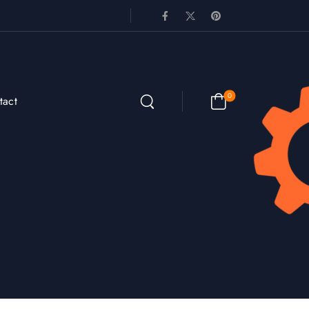
0
tact