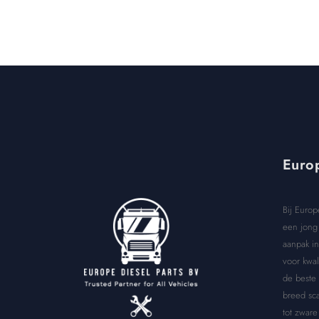
Europ
Bij Europ
een jong 
aanpak in
voor kwal
de beste
breed sca
tot zware