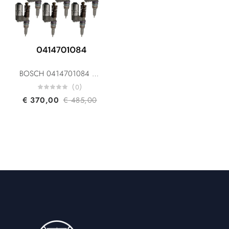
BOSCH 0414701084 0414701053 0414701006 IVECO CASE FIAT 42562792 500339059 500304921 IVECO FOR 180E/190E/260E/440E UIS Unit Injector System EURO 3
(0)
€
370,00
€
485,00