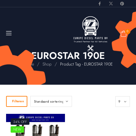
0
EUROSTAR 190E
/
/
Home
Shop
Product Tag - EUROSTAR 190E
Filteren
24% OFF
NEW