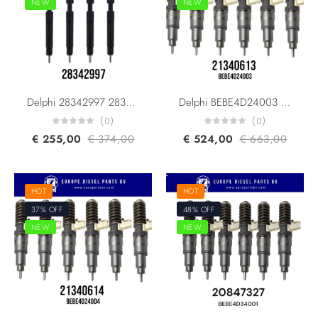
NEW
NEW
Delphi 28342997 28348371 R00002D A6510704987 A6510700587 Mercedes Benz Sprinter Vito Viano C180 C200 C220 E200 E220 Jeep Patriot Infiniti Q50 DFI 1.5 CR Injector Euro 5
Delphi BEBE4D24003 BEBE4D16003 Volvo Trucks 21340613 7421340613 21371674 85003265 20584347 20972223 For D13A FM360/400/440 EUI Diesel Injector Euro 5
(0)
(0)
€
255,00
€
374,00
€
524,00
€
663,00
HOT
HOT
37% OFF
48% OFF
NEW
NEW