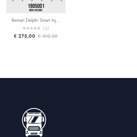
Reman Delphi Smart Injector BEBJ1A05002 Daf 1905001/1905002 1846419 For XF105 CF85 Engine Euro 4/5
(0)
€
275,00
€
310,00