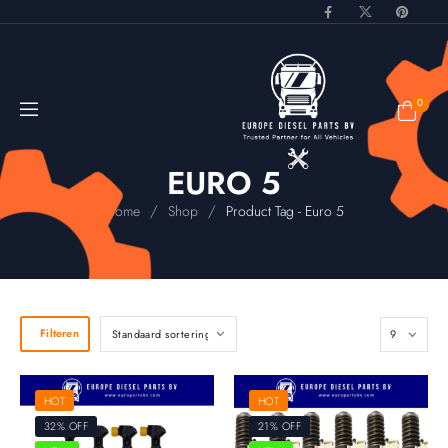
0
EURO 5
/
/
Home
Shop
Product Tag - Euro 5
Filteren
HOT
HOT
32% OFF
21% OFF