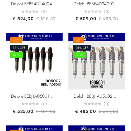
Delphi BEBE4D24004 Renault & Volvo Trucks 21340614 21371675 7421340614 85000872 85003266 For dxÄ°13 fh460/500/520 EUI Diesel Injector Euro 5
Delphi BEBE4D34001 Volvo Trucks & Volvo Penta 20847327 20530081 23115915 3801403 For D12 D12D 465HP Engine EUI Diesel Injector Euro 5
(0)
(0)
€
524,00
€
826,50
€
509,00
€
985,00
HOT
HOT
12% OFF
25% OFF
NEW
NEW
Delphi BEBJ1A05001 Daf 1905002 1820820 1725282 1742535 1661060 For XF105 CF85 Engine Smart Injector Euro 4/5
Delphi BEBJ1A05002 Daf 1905001 1846419 For XF105 CF85 Engine Smart Injector Euro 4/5
(0)
(0)
€
535,00
€
609,00
€
485,00
€
644,00