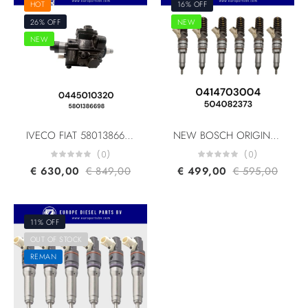
HOT
16% OFF
26% OFF
NEW
NEW
IVECO FIAT 5801386698 K5801386698 1609098080 5801439062 Bosch 0445010320 0445010319 HIGH PRESSURE PUMP Euro 5
NEW BOSCH ORIGINAL 0414703004 504082373 504287069 504132378 Astra HD9/HHD9 Iveco Stralis Iveco Trakker Unit Injector Euro 5
(0)
(0)
€
630,00
€
849,00
€
499,00
€
595,00
11% OFF
OUT OF STOCK
REMAN