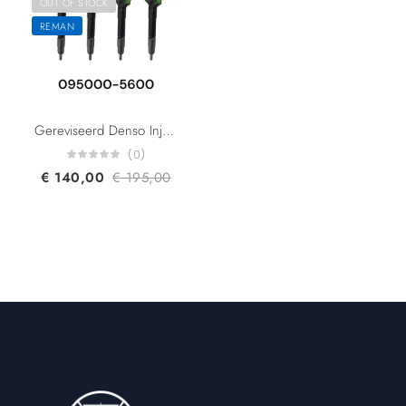
OUT OF STOCK
REMAN
Gereviseerd Denso Injector 095000-5600 1465A041 DCRI105600 970950-0560 For G2S Mitsubishi L200CR 4D56 2.5L Euro 3-4
(0)
€
140,00
€
195,00