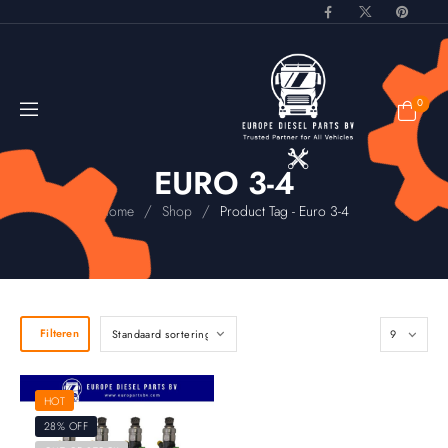
0
EURO 3-4
/
/
Home
Shop
Product Tag - Euro 3-4
Filteren
HOT
28% OFF