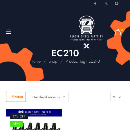
0
EC210
/
/
Home
Shop
Product Tag - EC210
Filteren
17% OFF
NEW