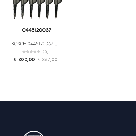
BOSCH 0445120067 0445120068 04290987 4290987 7420798683 20798683 961204640054 For KHD Renault/Volvo
(0)
€
303,00
€
367,00