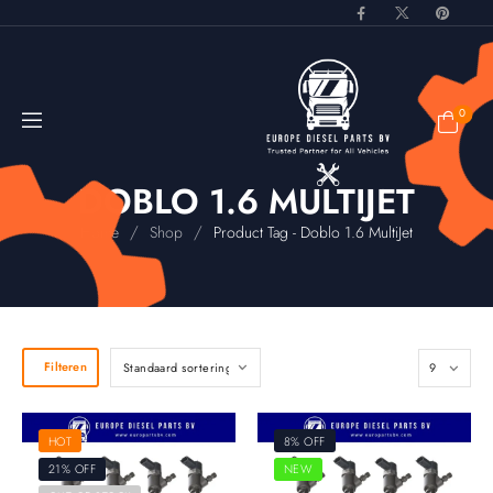
0
DOBLO 1.6 MULTIJET
/
/
Home
Shop
Product Tag - Doblo 1.6 MultiJet
Filteren
HOT
8% OFF
21% OFF
NEW