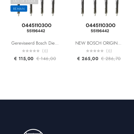
OUT OF STOCK
REMAN
Gereviseerd Bosch Diesel Injector 0445110300 55196442 55221023 95517512 For Alfa Romeo Fiat General Motors Lancia Opel 1.6 Multijet Diesel Fuel Injector
NEW BOSCH ORIGINAL 0445110300 55196442 55221023 95517512 For Alfa Romeo Fiat General Motors Lancia Opel 1.6 Multijet Diesel Fuel Injector
(0)
(0)
€
115,00
€
146,00
€
265,00
€
286,70