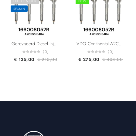
OUT OF STOCK
NEW
REMAN
Gereviseerd Diesel Injector VDO Continental A2C59513484 H8200704191 8200903034 166008052R 1660000Q1F 166004305R 5WS40536 For Renault Dacia Nissan 1.5DCI K9K
VDO Continental A2C59513484 H8200704191 8200903034 Renault Dacia Nissan 166008052R 1660000Q1F 166004305R 5WS40536 Diesel Injector
(0)
(0)
€
125,00
€
210,00
€
275,00
€
404,00