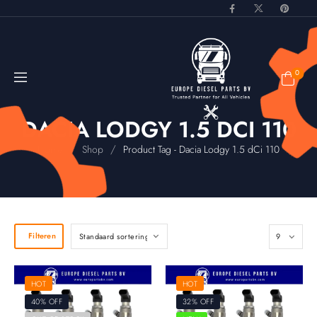
0
DACIA LODGY 1.5 DCI 110
/
/
Home
Shop
Product Tag - Dacia Lodgy 1.5 dCi 110
Filteren
HOT
HOT
40% OFF
32% OFF