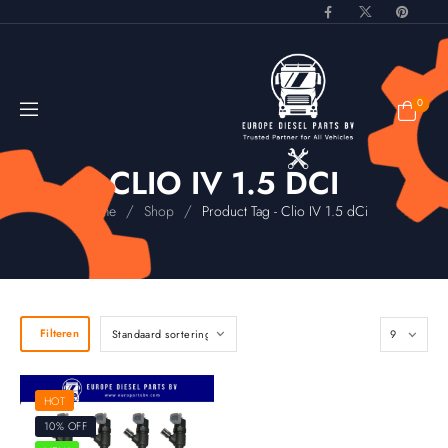
0
CLIO IV 1.5 DCI
/
/
Home
Shop
Product Tag - Clio IV 1.5 dCi
Filteren
HOT
10% OFF