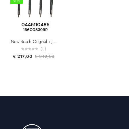
NEW
New Bosch Original Injector 0445110485 166008399R For Renault Clio Logan Dacia Logan Sandero Lodgy K9K 1.5 DCI Diesel Fuel Injector
(0)
€
217,00
€
242,00